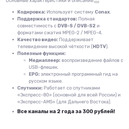
Основные характеристики и описание:
Кодировка:
Использует систему
Conax
.
Поддержка стандартов:
Полная
совместимость с
DVB-S / DVB-S2
и
форматами сжатия MPEG-2 / MPEG-4.
Качество видео:
Поддерживает
телевидение высокой чёткости (
HDTV
).
Полезные функции:
Медиаплеер:
воспроизведение файлов с
USB-флешек.
EPG:
электронный программный гид на
русском языке.
Спутники:
Работает со спутниками
«Экспресс-80» (основной для всей России) и
«Экспресс-АМ5» (для Дальнего Востока).
Все каналы на 2 года за 300 рублей!