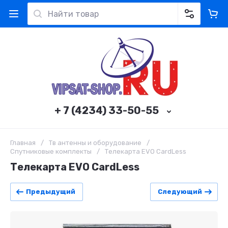
+ 7 (4234) 33-50-55
Главная
/
Тв антенны и оборудование
/
Спутниковые комплекты
/
Телекарта EVO CardLess
Телекарта EVO CardLess
Предыдущий
Следующий