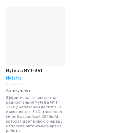
Цена - убывание
Цена - возрастание
Название - Я-А
Название - А-Я
Mytetra MYT-361
Mytetra
Артикул:
нет
Эффективная и компактная
радиостанция Mytetra MYT-
361 с диапазонам частот UHF
и мощностью 5в.Останщенна
Li-ion Батарейкой 3200mAh
которая дает в свою очередь
неплохое автономное время
работы.